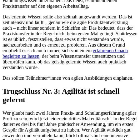
Handlungswissen aufzubauen. Das heißt, es braucht einen
Praxistransfer auf den eigenen Arbeitsalltag.
Das erlernte Wissen sollte also zeitnah angewandt werden. Das ist
zeitintensiv und läuft – genau wie die agile Produktentwicklung
auch – nicht linear sondern in Schleifen ab: Das bedeutet, dass der
Praxistransfer in der Regel nicht beim ersten Mal gelingt. Stattdessen
ist es üblich, festzustellen, dass etwas nicht verstanden wurde,
nachzuarbeiten und es erneut zu probieren. Aus diesem Grund
empfiehlt es sich auch immer, sich von einem
erfahrenen Coach
begleiten zu lassen
, der beim Wissenstransfer unterstützen und
überprüfen kann, ob das geistig gelernte Wissen auch praktisch
verstanden wurde.
Das sollten Teilnehmer*innen von agilen Ausbildungen einplanen.
Trugschluss Nr. 3: Agilität ist schnell
gelernt
Wer glaubt nach zwei Jahren Praxis- und Schulungserfahrung agiler
Profi zu sein, wird jetzt leider ein drittes Mal enttäuscht. In der Regel
dauert es drei bis fünf Jahre praktischer Anwendung, um ein erstes
Gespür für Agilität aufgebaut zu haben. Wer Agilität wirklich gut
anwenden und vermitteln kann, blickt oftmals auf eine intensive